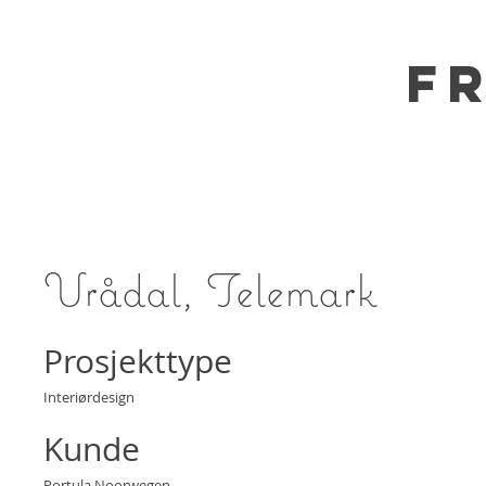
F
Vrådal, Telemark
Prosjekttype
Interiørdesign
Kunde
Portula Noorwegen