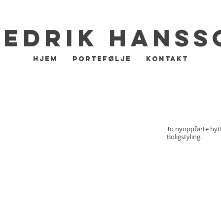
redrik Hanss
Hjem
Portefølje
Kontakt
To nyoppførte hytt
Boligstyling.